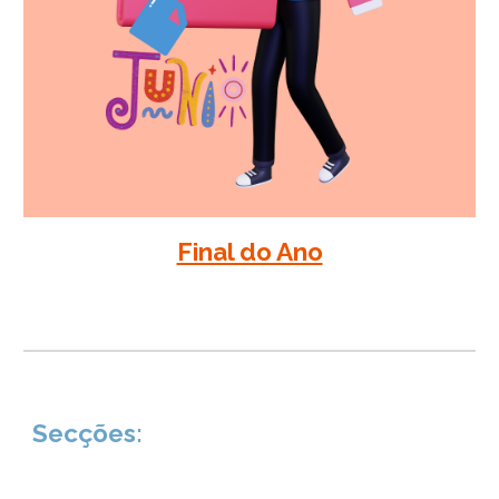
Final do Ano
Secções
: